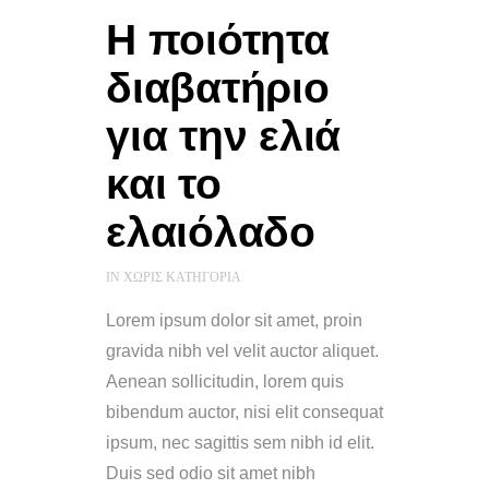
Η ποιότητα
διαβατήριο
για την ελιά
και το
ελαιόλαδο
IN
ΧΩΡΊΣ ΚΑΤΗΓΟΡΊΑ
Lorem ipsum dolor sit amet, proin
gravida nibh vel velit auctor aliquet.
Aenean sollicitudin, lorem quis
bibendum auctor, nisi elit consequat
ipsum, nec sagittis sem nibh id elit.
Duis sed odio sit amet nibh